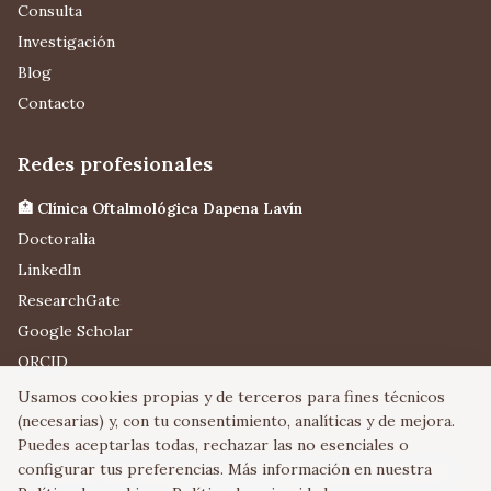
Consulta
Investigación
Blog
Contacto
Redes profesionales
🏥 Clínica Oftalmológica Dapena Lavín
Doctoralia
LinkedIn
ResearchGate
Google Scholar
ORCID
Usamos cookies propias y de terceros para fines técnicos
(necesarias) y, con tu consentimiento, analíticas y de mejora.
Puedes aceptarlas todas, rechazar las no esenciales o
configurar tus preferencias. Más información en nuestra
Director del Curso de Cirugía del Glaucoma (desde 2017) ·